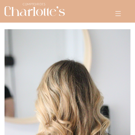
CHIGNONS
+
TARIFS
MARIAGE
E-SHOP
RENDEZ-VOUS