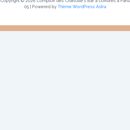
Copyright © 2026 Comptoir des Charlotte's Bar à coiffures à Paris
05 | Powered by
Thème WordPress Astra
Le Comptoir des Charlotte’s
Notre histoire
Contact
Carte cadeaux
Nos prestations
Bar à Coiffure