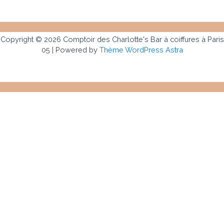
Copyright © 2026 Comptoir des Charlotte's Bar à coiffures à Paris
05 | Powered by
Thème WordPress Astra
Le Comptoir des Charlotte’s
Notre histoire
Contact
Carte cadeaux
Nos prestations