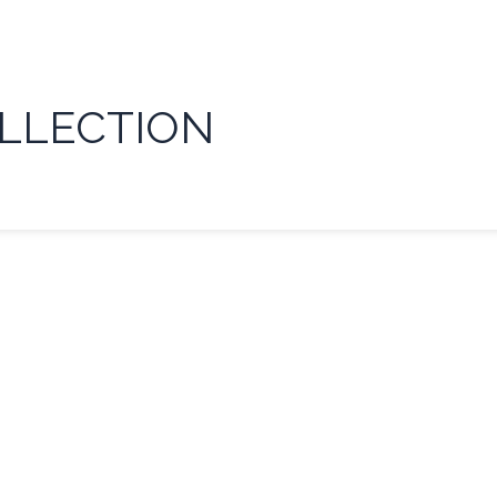
LLECTION