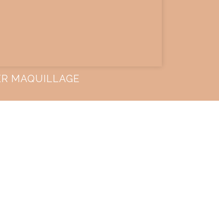
ER MAQUILLAGE