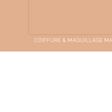
COIFFURE & MAQUILLAGE M