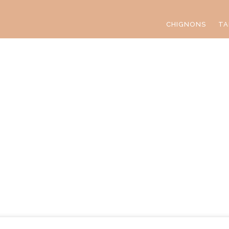
CHIGNONS
TA