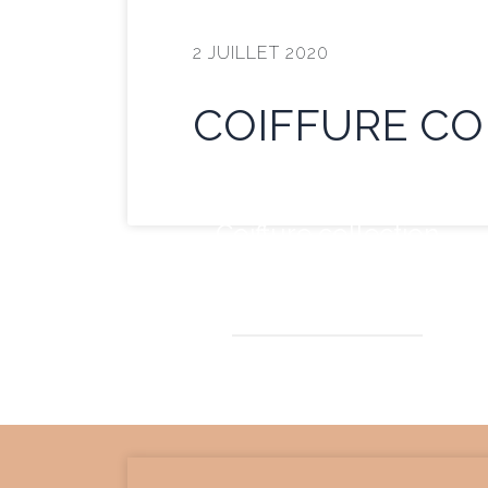
2 JUILLET 2020
COIFFURE CO
Coiffure collection
Un moment d’exception & une
coiffure magnifique
Bérénice DV