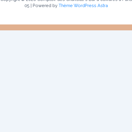
05 | Powered by
Thème WordPress Astra
Le Comptoir des Charlotte’s
Notre histoire
Contact
Carte cadeaux
Nos prestations
Bar à Coiffure
Bar à Maquillage