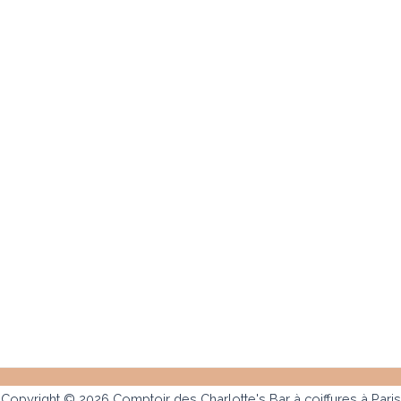
Copyright © 2026 Comptoir des Charlotte's Bar à coiffures à Paris