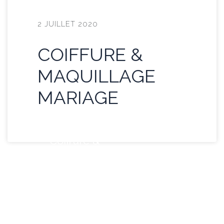
2 JUILLET 2020
COIFFURE &
MAQUILLAGE
MARIAGE
Coiffure &
maquillage
mariage
J'ai fait appel au
Comptoir des
Charlotte's pour la
coiffure et le