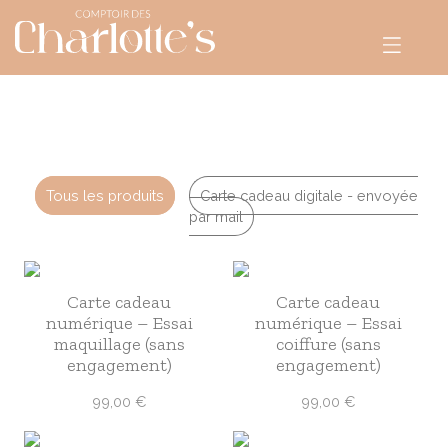
CHIGNONS
+
TARIFS
Tous les produits
Carte cadeau digitale - envoyée
MARIAGE
par mail
E-SHOP
RENDEZ-VOUS
Carte cadeau
Carte cadeau
numérique – Essai
numérique – Essai
maquillage (sans
coiffure (sans
engagement)
engagement)
99,00
€
99,00
€